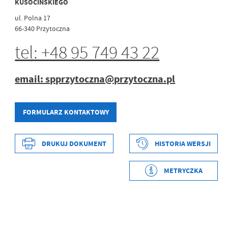
KUSOCIŃSKIEGO
ul. Polna 17
66-340 Przytoczna
tel: +48 95 749 43 22
email: spprzytoczna@przytoczna.pl
FORMULARZ KONTAKTOWY
DRUKUJ DOKUMENT
HISTORIA WERSJI
Data wytworzenia
2020-03-18 10:53:15
Wytworzył
Obsługa Techniczna
METRYCZKA
Data opublikowania
2020-03-18 10:53:15
Opublikował
Obsługa Techniczna
Data ostatniej
2025-01-23 19:38:26