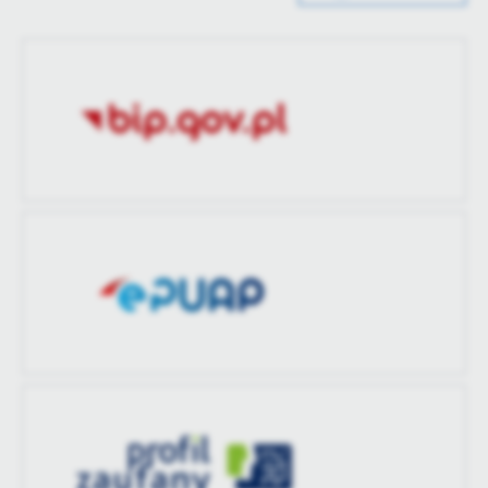
treści w postaci wiadomości, ofert, komunikatów mediów
Data opublikowania
2025-03-18 13:40:48
społecznościowych.
Opublikował
Administrator
Data ostatniej
2025-03-18 13:42:00
aktualizacji
Ostatnio
Administrator
zaktualizował