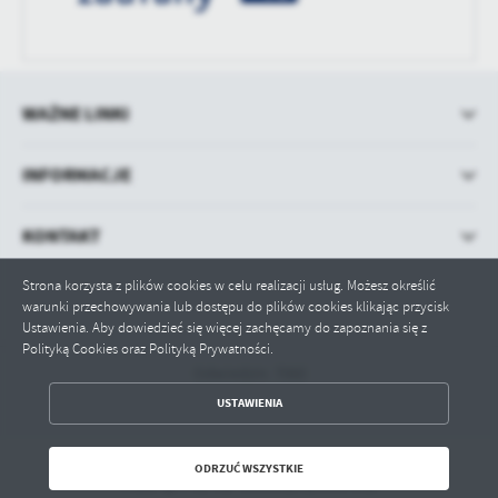
WAŻNE LINKI
INFORMACJE
KONTAKT
Strona korzysta z plików cookies w celu realizacji usług. Możesz określić
warunki przechowywania lub dostępu do plików cookies klikając przycisk
Ustawienia. Aby dowiedzieć się więcej zachęcamy do zapoznania się z
Polityką Cookies oraz Polityką Prywatności.
Odwiedzin: 7060
ZAPISZ WYBRANE
USTAWIENIA
ODRZUĆ WSZYSTKIE
ODRZUĆ WSZYSTKIE
Copyright by bip-szkola.przytoczna.pl